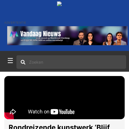
ADVERTENTIE
☰
Rondreizende kunstwerk ‘Blijf