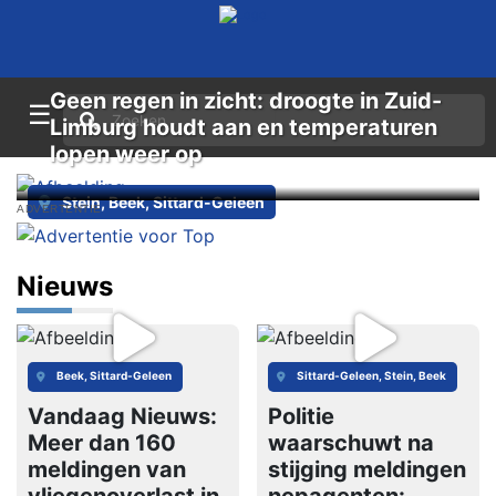
Geen regen in zicht: droogte in Zuid-
☰
Limburg houdt aan en temperaturen
lopen weer op
Stein, Beek, Sittard-Geleen
ADVERTENTIE
Nieuws
Beek, Sittard-Geleen
Sittard-Geleen, Stein, Beek
Vandaag Nieuws:
Politie
Meer dan 160
waarschuwt na
meldingen van
stijging meldingen