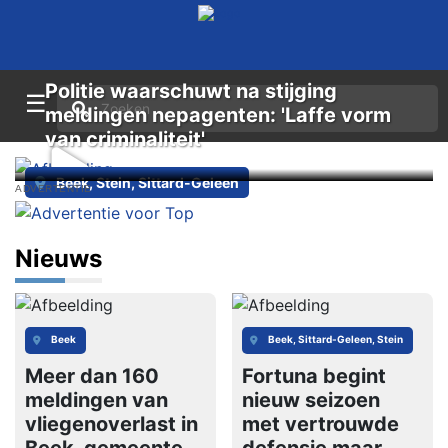
Politie waarschuwt na stijging
☰
meldingen nepagenten: 'Laffe vorm
van criminaliteit'
Beek, Stein, Sittard-Geleen
ADVERTENTIE
Nieuws
Beek
Beek, Sittard-Geleen, Stein
Meer dan 160
Fortuna begint
meldingen van
nieuw seizoen
vliegenoverlast in
met vertrouwde