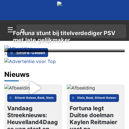
☰
Fortuna stunt bij titelverdediger PSV
met late gelijkmaker
Sittard-Geleen
ADVERTENTIE
Nieuws
Sittard-Geleen, Beek, Stein
Stein, Beek, Sittard-Geleen
Vandaag
Fortuna legt
Streeknieuws:
Duitse doelman
Heuvelland4Daag
Kaylen Reitmaier