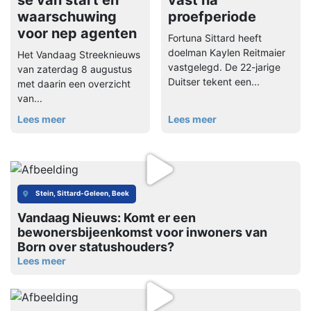
se van start en
vast na
waarschuwing
proefperiode
voor nep agenten
Fortuna Sittard heeft
doelman Kaylen Reitmaier
Het Vandaag Streeknieuws
vastgelegd. De 22-jarige
van zaterdag 8 augustus
Duitser tekent een...
met daarin een overzicht
van...
Lees meer
Lees meer
Stein, Sittard-Geleen, Beek
Vandaag Nieuws: Komt er een
bewonersbijeenkomst voor inwoners van
Born over statushouders?
Lees meer